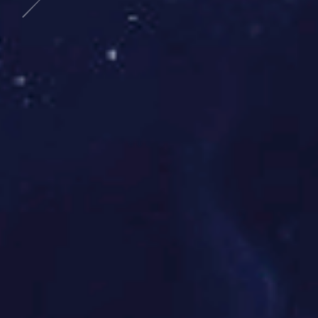
化阵容配置与角色分工，将直接关系到未来排
名走向。而这恰恰是一些传统强队需要思考的
问题，也是给年轻团队如LNG留下发展的良
机。
4、未来展望与挑战
LNG目前已然成为CS:GO界一股不可忽视的新
生力量，但这仅仅是一个开始。他们需继续保
持斗志，不断挑战自我，以期实现更高成就。
在接下来的赛事中，如何保持心态平衡，以及
如何应对外界期待，将成为球队面临的重要课
题。
同时，要想跻身更高排名，仅凭现在所取得的
成绩远远不够。球队需要持续投入训练，提高
执行力并提升技艺水平。此外，加强心理素质
培养也是至关重要，因为面对更大的压力时，
需要球员们拥有足够坚定信念去迎接每一次挑