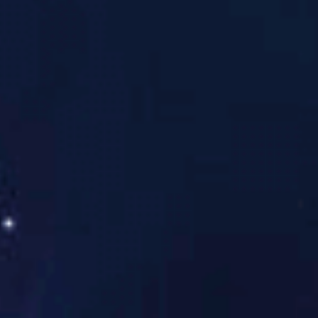
此外，LNG还注重吸收世界顶尖团队的先进经
验，通过观看录像分析对手的策略，从而不断
优化自身打法。这种开放学习的态度，使得他
们能够在短时间内迅速提升，不断向更高目标
进发。
2、当前比赛环境影响
近年来，CS:GO比赛环境发生了显著变化，各
支战队之间竞争愈发激烈。在这种背景下，优
秀团队必须快速适应新的游戏节奏和战略变
化，以保证自身能留在前列。相较于过去，现
在的信息获取渠道更加丰富，各支队伍也更加
注重数据分析和实用性训练。
LNG能够跻身第六名，与他们对现有比赛环境
敏锐洞察力密不可分。他们能及时调整自己的
战略，以应对其他强劲对手带来的压力。同
时，他们利用大数据进行分析，通过研究敌方
习惯来制定针对性策略，从而提高获胜概率。