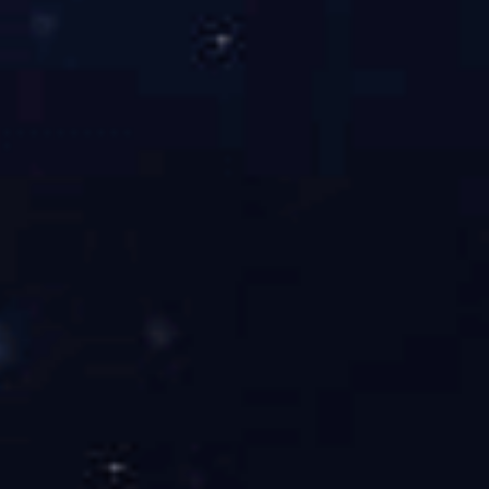
3377体育足球直播网址『3377.com』💖3377体育官网登录
入口,3377足球网页版,app下载,平台在线快速注册链接📱是
最有态度的体育赛事平台,结合3377体育与3377体育在线内
容体系,用户通过3377体育app即可快速进入平台观看实时
赛事,体验高清直播与多样化体育资源带来的精彩观赛感受.
导航
介绍
3377足球