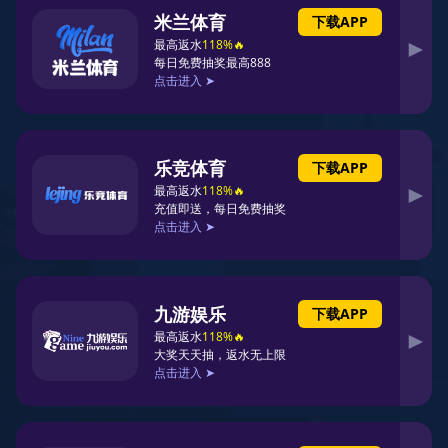
CSGO战术排名更新LNG战队荣登
第六位引发热议
2026-05-22
近日，CS:GO（反恐精英：全球攻势）官方发
布了最新的战术排名，引起了广泛关注。其
中，中国战队LNG以其卓越的表现荣登第六
位，这一成绩不仅让LNG备受瞩目，也引发了
玩家和评论员们的热议。文章将从多个角度分
析这一事件，包括LNG战队的成长历程与战术
特点、当前CS:GO比赛环境对战队排名的影