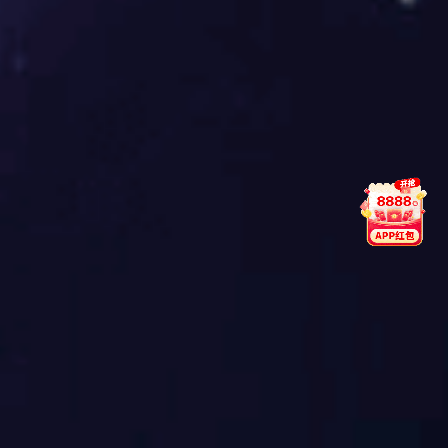
不纹身不烫头的足球明星们展
现纯粹风格与运动精神的完美
结合
2026-08-07
上海足球队的蜕变之旅：世锦
赛特别报道揭示新篇章
2026-08-06
上海羽毛球队在城市联赛中以
73分稳居积分榜首位展现强劲
实力
2026-07-31
上海网球队在联合会杯中的拼
搏历程与荣耀时刻全景回顾
2026-07-31
三次逆袭成就传奇足球明星的
奋斗与荣耀之路