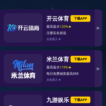
服务
联系
3377体育足球
让我们谈谈