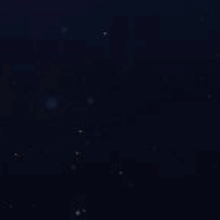
仅让观众见证了一场精彩绝伦的电子竞技盛宴，也深刻
战术灵活性到团队协作，再到关键时刻决策以及个人
力和卓越智慧。不论是哪一个环节，都需要所有成员
不断总结经验教训基础上提升自身实力，为广大粉丝
量崭露头角，为整个电竞事业注入新的活力！
下一篇