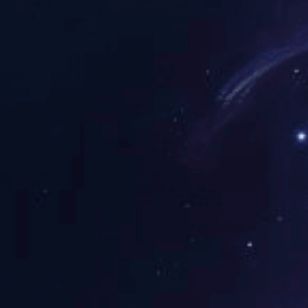
位选手对于彼此角色定位及责任划分清晰明
相较之下，V5虽然同样具备优秀的个人技术
们错失了几次快速击杀敌方核心目标的机会
到单打独斗无法替代整体协作的重要性。
3、关键时刻决策能力
赛事中的关键时刻往往决定着比赛走向，这一
攸关的一波团战前，他们准确判断出敌方动
正是在这种迅速而明智的决策下，他们逆转
同时，在一些重要资源争夺上，无论是龙或
着清晰共识。例如，在争夺大龙的时候，ED
人后再轻松拿下大龙，为后续推进奠定基础。
会，这种关头上的决策差异显著影响了全局