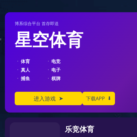
贵州省贵阳市云岩区新添大道南段289号中天花园玉