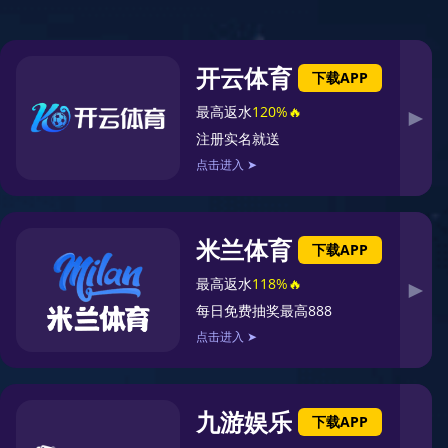
服务
联系
3377体育足球
让我们谈谈