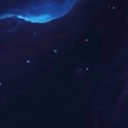
同时，虚拟现实（VR）技术也在足球训练中
中进行战术演练和心理训练，提升他们对比
境中练习特定战术的执行，或通过心理模拟
应用，使得足球训练不仅仅停留在传统的场
4、足球教育与训练体系的完善
足球教育的体系化和专业化发展，为足球技
球，系统化的训练模式已成为各大足球俱乐
和地区开始重视青少年足球的培养，通过完
础技巧，同时培养他们的战术意识和团队合
例如，巴西、德国、荷兰等国家拥有成熟的