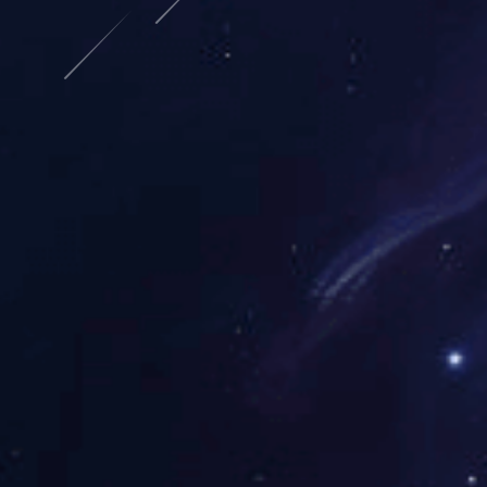
守的稳定性，使得比赛的观赏性和竞争性大
其中，控球战术（Tiki-Taka）是现代足
推崇，通过快速、精准的短传不断逼迫对手
战术的成功实施，离不开球员之间默契的配
迫战术的应用，也反映了足球战术创新的深
式，带来了更加复杂且富有挑战性的比赛方
除了阵型和战术打法的创新，足球数据分析
时分析，教练能够更加精确地调整战术方案
攻策略；通过分析球员的跑动路线，能有效
注重数据化和智能化，进一步推动了比赛的
3、科技对足球技术的辅助作用
随着科技的不断进步，足球技术的辅助工具
（VAR）技术的引入，无疑是现代足球技术
比赛中更加精准地判定关键事件，从而减少
提升了比赛的公正性。