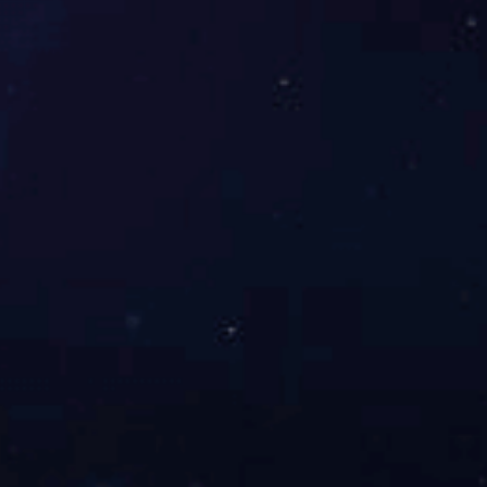
国家在青少年训练中注重技术、战术和心理三方面的
水平的青训体系，培养了大量具有技术和战术素养的
优秀人才。
，还包括教练员的培养。随着足球战术和技术的日益
样需要不断提升。许多足球强国开始建立专门的教练
演练，提高教练员的战术指导能力和技术培训水平。
用能力也成为评判其水平的重要标准。
巧的不断精进，更表现在战术创新、科技应用以及足
，足球的战术也不断创新和发展，越来越多的科技手
球向更加专业和高水平的方向发展。
仅反映了足球本身的变化，也折射出体育行业整体的
继续影响全球足球的格局，同时，也会推动足球产业
球员的个人技术，还是整个比赛的战术体系，足球技