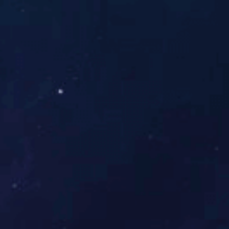
企业服务
联系
3377体育足球
推荐文章
世上最美的足球明星瞬间展现
他们的魅力与风采
2026-08-08
专访乒乓球女将周秀英揭秘她
成功背后的奋斗与坚持
2026-08-08
与足球明星共度精彩时光拍摄
转场瞬间的难忘体验