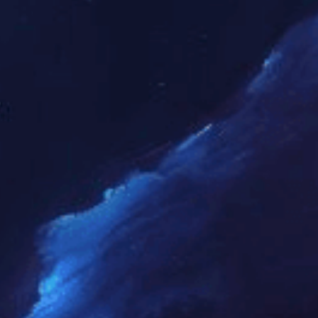
2026-08-07
不纹身不烫头的足球明星们展
现纯粹风格与运动精神的完美
结合
2026-08-07
上海足球队的蜕变之旅：世锦
赛特别报道揭示新篇章
2026-08-06
上海羽毛球队在城市联赛中以
73分稳居积分榜首位展现强劲
实力
2026-07-31
上海网球队在联合会杯中的拼
搏历程与荣耀时刻全景回顾
2026-07-31
三次逆袭成就传奇足球明星的